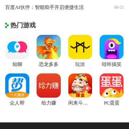
百度AI伙伴：智能助手开启便捷生活
08-21
热门游戏
知聊
恐龙多多
玩洽
哇咔搞笑
众人帮
给力赚
闲来斗地主赚金版
PC蛋蛋