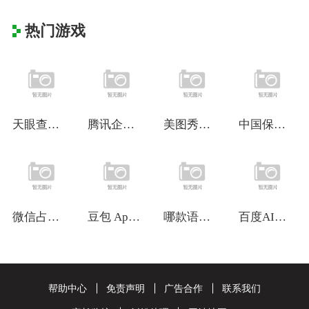
热门游戏
天眼查网页版（www.tianyanch
腾讯企业邮箱网页版（exmail.qq.
美图秀秀网页版（pc.meitu.com
中国保密在线官网（www.baomi.o
微信占存太大？4 步清理法释放 10G
豆包 App：AI 驱动的多模态智能助手
哪款语音合成软件更好用？实用语音合成软件
百度AI伙伴：智能助手开启便捷生活
帮助中心
免责声明
广告合作
联系我们