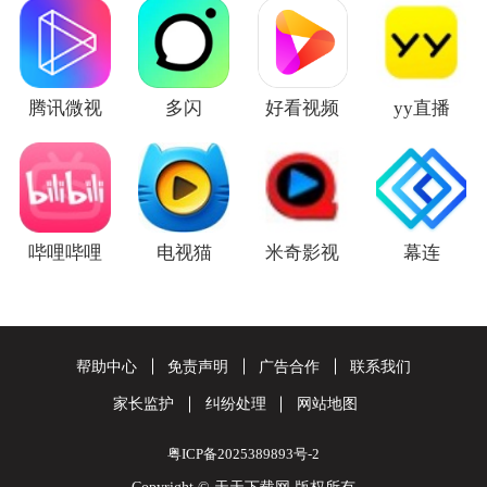
腾讯微视
多闪
好看视频
yy直播
哔哩哔哩
电视猫
米奇影视
幕连
帮助中心
免责声明
广告合作
联系我们
家长监护
纠纷处理
网站地图
粤ICP备2025389893号-2
Copyright © 天天下载网 版权所有